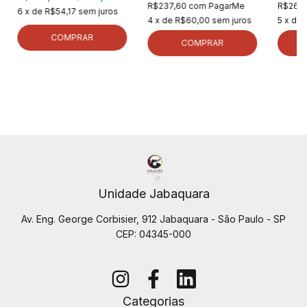
R$237,60
com
PagarMe
R$262
6
x de
R$54,17
sem juros
4
x de
R$60,00
sem juros
5
x de
COMPRAR
COMPRAR
Unidade Jabaquara
Av. Eng. George Corbisier, 912 Jabaquara - São Paulo - SP
CEP: 04345-000
Categorias