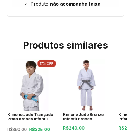
Produto
não acompanha faixa
Produtos similares
17
%
OFF
Kimono Judo Trançado
Kimono Judo Bronze
Kimon
Prata Branco Infantil
Infantil Branco
Infant
R$240,00
R$26
R$390,00
R$325,00