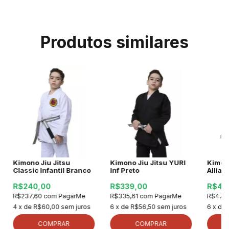
Produtos similares
Kimono Jiu Jitsu
Kimono Jiu Jitsu YURI
Kimono
Classic Infantil Branco
Inf Preto
Allian
R$240,00
R$339,00
R$47
R$237,60
com
PagarMe
R$335,61
com
PagarMe
R$471
4
x de
R$60,00
sem juros
6
x de
R$56,50
sem juros
6
x de
COMPRAR
COMPRAR