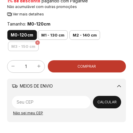
1% de desconto
pagando com PagarMe
Não acumulável com outras promoções
Ver mais detalhes
Tamanho:
M0-120cm
M0-120cm
M1 - 130 cm
M2 - 140 cm
M3 - 150 cm
MEIOS DE ENVIO
Alterar CEP
CALCULAR
Não sei meu CEP