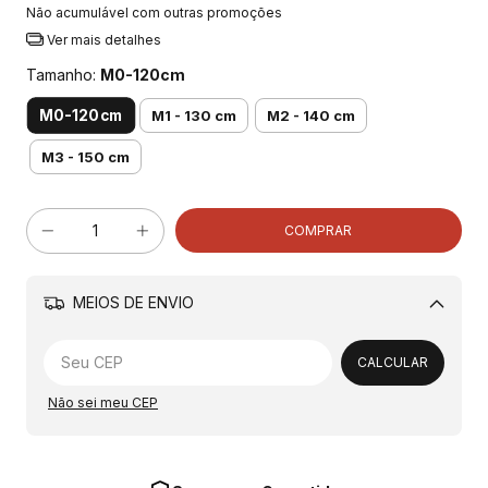
Não acumulável com outras promoções
Ver mais detalhes
Tamanho:
M0-120cm
M0-120cm
M1 - 130 cm
M2 - 140 cm
M3 - 150 cm
MEIOS DE ENVIO
Alterar CEP
CALCULAR
Não sei meu CEP