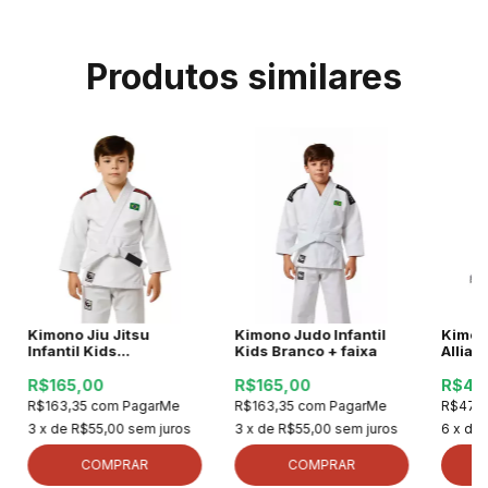
Produtos similares
Kimono Jiu Jitsu
Kimono Judo Infantil
Kimono
Infantil Kids
Kids Branco + faixa
Allian
Branco+faixa
R$165,00
R$165,00
R$47
R$163,35
com
PagarMe
R$163,35
com
PagarMe
R$471
3
x de
R$55,00
sem juros
3
x de
R$55,00
sem juros
6
x de
COMPRAR
COMPRAR