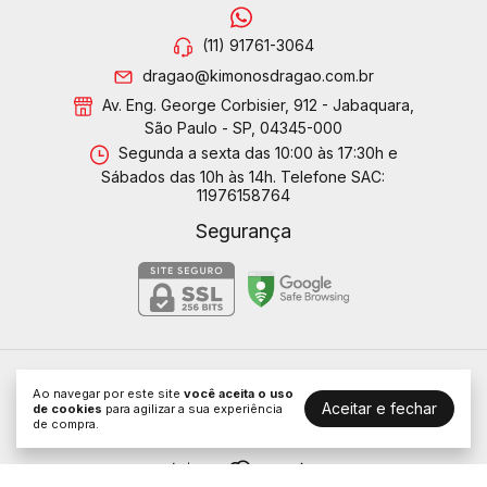
(11) 91761-3064
dragao@kimonosdragao.com.br
Av. Eng. George Corbisier, 912 - Jabaquara,
São Paulo - SP, 04345-000
Segunda a sexta das 10:00 às 17:30h e
Sábados das 10h às 14h. Telefone SAC:
11976158764
Segurança
Kimonos Dragão LTDA
Ao navegar por este site
você aceita o uso
Aceitar e fechar
©2026. Dragão Kimonos - 01314088000189. Todos os direitos
de cookies
para agilizar a sua experiência
reservados.
de compra.