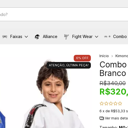
Faixas
Alliance
Fight Wear
Combo
Início
Kimon
6
%
OFF
Combo K
ATENÇÃO, ÚLTIMA PEÇA!
Branco 
R$340,00
R$320
6
x de
R$53,33
s
Ver mais deta
Tamanho:
M0-