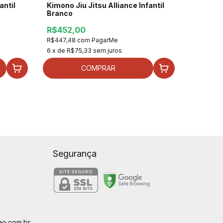
antil
Kimono Jiu Jitsu Alliance Infantil
Kimono 
Branco
faixa
R$452,00
R$179,
R$447,48
com
PagarMe
R$177,21
6
x de
R$75,33
sem juros
3
x de
R$
COMPRAR
Segurança
o.com.br