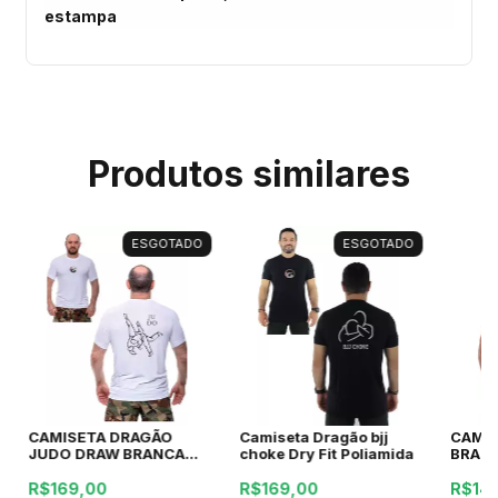
estampa
Produtos similares
ESGOTADO
ESGOTADO
CAMISETA DRAGÃO
Camiseta Dragão bjj
CAMI
JUDO DRAW BRANCA
choke Dry Fit Poliamida
BRANC
Dry Fit Poliamida
Dry Fi
R$169,00
R$169,00
R$14