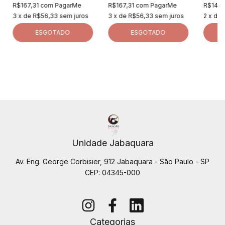
R$167,31
com
PagarMe
R$167,31
com
PagarMe
R$147,
3
x de
R$56,33
sem juros
3
x de
R$56,33
sem juros
2
x de
ESGOTADO
ESGOTADO
Unidade Jabaquara
Av. Eng. George Corbisier, 912 Jabaquara - São Paulo - SP
CEP: 04345-000
Categorias