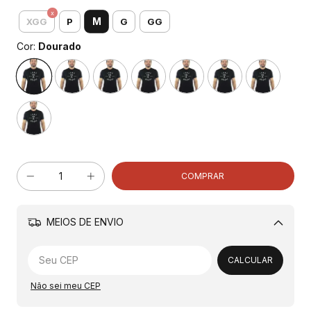
M
XGG
P
G
GG
Cor:
Dourado
MEIOS DE ENVIO
Alterar CEP
CALCULAR
Não sei meu CEP