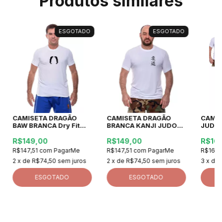
Produtos similares
ESGOTADO
ESGOTADO
CAMISETA DRAGÃO
CAMISETA DRAGÃO
CAMI
BAW BRANCA Dry Fit
BRANCA KANJI JUDO
JUDO
Poliamida Judo Jiu jitsu
Dry Fit Poliamida
Dry Fi
R$149,00
R$149,00
R$16
R$147,51
com
PagarMe
R$147,51
com
PagarMe
R$167,
2
x de
R$74,50
sem juros
2
x de
R$74,50
sem juros
3
x de
ESGOTADO
ESGOTADO