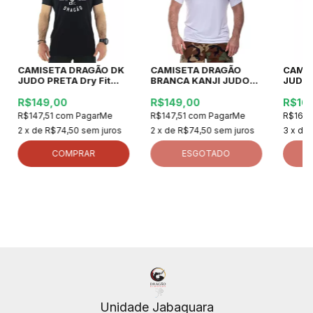
CAMISETA DRAGÃO DK
CAMISETA DRAGÃO
CAMI
JUDO PRETA Dry Fit
BRANCA KANJI JUDO
JUDO
Poliamida
Dry Fit Poliamida
Dry Fi
R$149,00
R$149,00
R$16
R$147,51
com
PagarMe
R$147,51
com
PagarMe
R$167,
2
x de
R$74,50
sem juros
2
x de
R$74,50
sem juros
3
x de
COMPRAR
ESGOTADO
Unidade Jabaquara