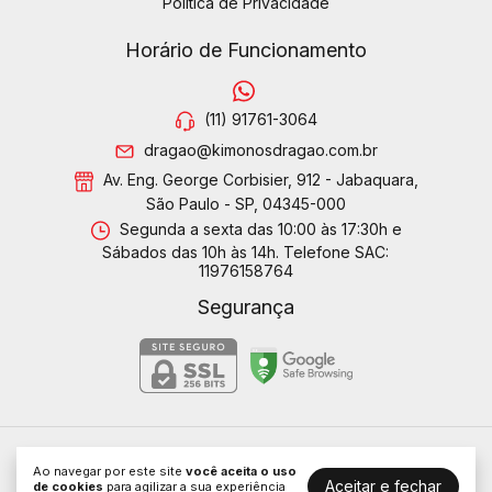
Política de Privacidade
Horário de Funcionamento
(11) 91761-3064
dragao@kimonosdragao.com.br
Av. Eng. George Corbisier, 912 - Jabaquara,
São Paulo - SP, 04345-000
Segunda a sexta das 10:00 às 17:30h e
Sábados das 10h às 14h. Telefone SAC:
11976158764
Segurança
Kimonos Dragão LTDA
Ao navegar por este site
você aceita o uso
Aceitar e fechar
©2026. Dragão Kimonos - 01314088000189. Todos os direitos
de cookies
para agilizar a sua experiência