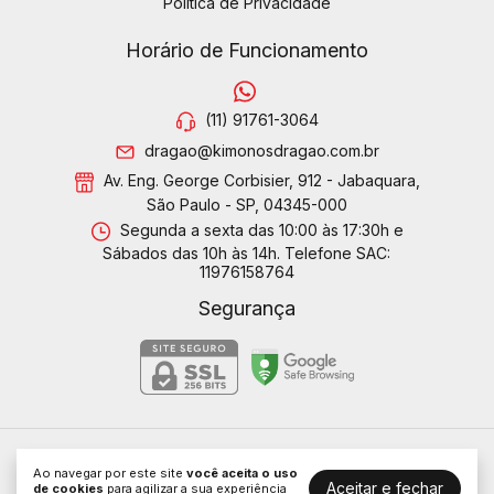
Política de Privacidade
Horário de Funcionamento
(11) 91761-3064
dragao@kimonosdragao.com.br
Av. Eng. George Corbisier, 912 - Jabaquara,
São Paulo - SP, 04345-000
Segunda a sexta das 10:00 às 17:30h e
Sábados das 10h às 14h. Telefone SAC:
11976158764
Segurança
Kimonos Dragão LTDA
Ao navegar por este site
você aceita o uso
Aceitar e fechar
©2026. Dragão Kimonos - 01314088000189. Todos os direitos
de cookies
para agilizar a sua experiência