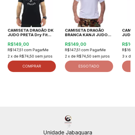
CAMISETA DRAGÃO DK
CAMISETA DRAGÃO
CAMI
JUDO PRETA Dry Fit
BRANCA KANJI JUDO
JUDO
Poliamida
Dry Fit Poliamida
Dry Fi
R$149,00
R$149,00
R$16
R$147,51
com
PagarMe
R$147,51
com
PagarMe
R$167,
2
x de
R$74,50
sem juros
2
x de
R$74,50
sem juros
3
x de
COMPRAR
ESGOTADO
Unidade Jabaquara